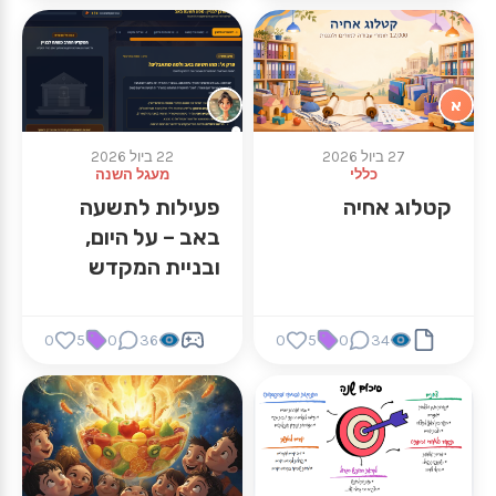
א
27 ביול 2026
22 ביול 2026
כללי
מעגל השנה
קטלוג אחיה
פעילות לתשעה
באב – על היום,
ובניית המקדש
0
5
0
36
0
5
0
34