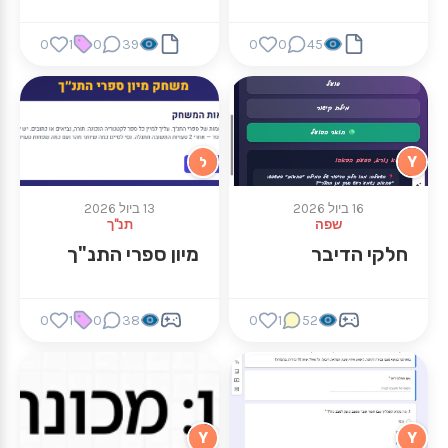
0
1
0
39
0
0
45
Y
ל
16 ביול 2026
13 ביול 2026
שפה
תנ"ך
חלקי הדיבר
מיון ספרי התנ"ך
0
1
0
38
0
1
52
Y
Y