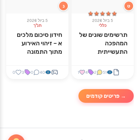
ט
נ
★★★★★
★★★★★
5 ביול 2026
5 ביול 2026
כללי
תנ"ך
תרשימים שונים של
חידון סיכום מלכים
המהפכה
א – זיהוי האירוע
התעשייתית
מתוך התמונה
0
3
0
40
1
4
2
51
→ פריטים קודמים