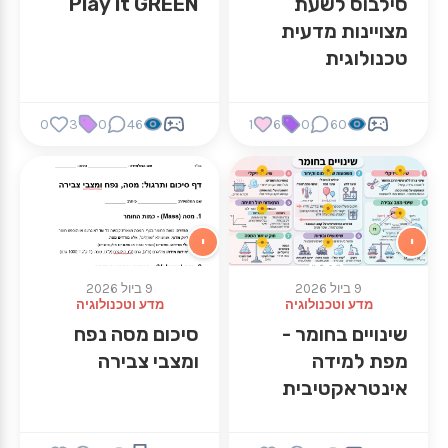
סילבוס לשעת
Play it GREEN
מצויינות מדעית
טכנולוגית
0
3
0
46
1
6
0
60
י
י
9 ביול 2026
9 ביול 2026
מדע וטכנולוגיה
מדע וטכנולוגיה
שינויים בחומר -
סיכום מסה נפח
מפת למידה
ומצבי צבירה
אינטראקטיבית