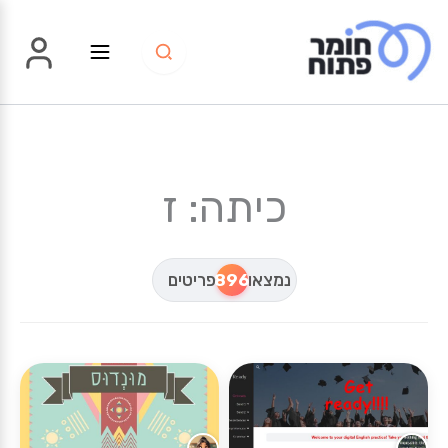
ילוג
תוכן
כיתה: ז
נמצאו
896
פריטים