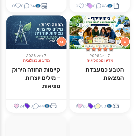
0
0
34
0
2
0
63
ט
ט
★★★★★
★★★★★
7 ביול 2026
7 ביול 2026
מדע וטכנולוגיה
מדע וטכנולוגיה
הטבע כמעבדת
קיימות החוזה הירוק
המצאות
– מילים יוצרות
מציאות
1
24
0
44
1
26
1
53