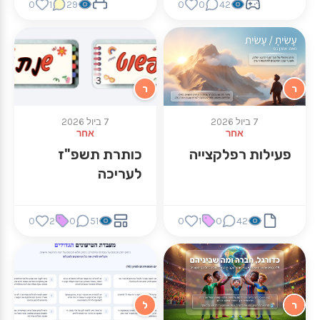
0
1
29
0
0
42
ר
ר
7 ביול 2026
7 ביול 2026
אחר
אחר
פעילות רפלקצייה
כותרת תשפ"ז
לעריכה
0
2
0
51
0
1
0
42
ר
ל