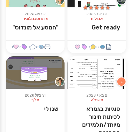
★★★★★
★★★★★
3 באוג 2026
2 באוג 2026
אנגלית
מדע וטכנולוגיה
Get ready
"המסע אל מונדוס"
1
3
0
6
1
1
3
17
נ
2 באוג 2026
31 ביול 2026
תושב"ע
תנ"ך
סוגיות בגמרא
שנן לי
לכיתות חינוך
מיוחד/תלמידים