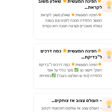
הפינה המעשית
שאלון משוב
לקראת…
הפינה המעשית
שאלון משוב לקראת
המשך הלמידה חנוכה לפנינו וגם בשנה
נטולת משברים וקורונה חנוכה היא נקודת
ציון טובה בשנת הלימודים לעשות הערכה
של הלמידה ושל ה הוראה. אני…
הפינה המעשית
כמה דרכים
ל"בדיקת…
הפינה המעשית
כמה דרכים ל"בדיקת
דופק" ויישור קו:
סקר כללי על אופי
הלמידה (כפי ש המלצנו בעבר)
בפתיחת
השיעור סקר אנונימי "בזמן אמת" על ביצוע
המטלות האחרונות (קריאת…
– העולם עצוב אז צוחקים…
– העולם עצוב אז צוחקים התכוונתי לכתוב