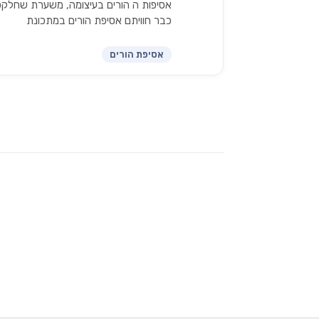
אסיפות ה הורים בעיצומה, משערת שחלק
כבר חוויתם אסיפת הורים במתכונת
קורונה-זום-ריחוק-סגר, ולחלק זו עוד חוויה
חדשה שאנחנו צריכים לעבור ברכבת ה
אסיפת הורים
הרים הזאת.…