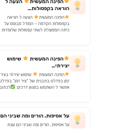
הפינה המעשית
הצעה ל
הוראה בקפסולות…
הפינה המעשית
הצעה ל הוראה
בקפסולות הקדמה – המודל מבוסס על
כיתה המפוצלת לשתי קפסולות שלומדות
לסירוגין בכיתה ובבית. הוא לא מתאים לכל
חלוקה בכל בית ספר וגם לא…
הפינה המעשית
שימוש
יצירתי…
הפינה המעשית
שימוש יצירתי בציר
זמן בפדלט בתבנית של "ציר זמן" בפדלט
אפשר ל השתמש במגוון דרכים:
לכתוב
תאריכים ולתת לתלמידים למלא את שאר
האינפורמציה (בחלוקה ביני הם).
לארגן
על אסיפות, הורים ומה שביני הם
על אסיפות, הורים ומה שביני הם עונת