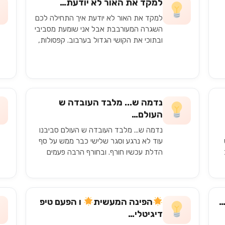
למקד את האור לא יודעת…
למקד את האור לא יודעת איך התחילה לכם
השגרה המעורבבת אבל אני שומעת מסביבי
ובתוכי את הקושי הגדול בערבוב. קפסולות,
מחיצות, מיקומי כיתות שמשתנות. בתוך זה
אנחנו צריכים…
נדמה ש... מלבד העובדה ש
העולם…
נדמה ש... מלבד העובדה ש העולם סביבנו
עוד לא נרגע וסגר שלישי כבר ממש על סף
הדלת עכשיו חורף. ובחורף הרבה פעמים
אנחנו מציצים מ החלון ונדמה לנו ש היום
…
הולך…
…
הפינה המעשית
ו הפעם טיפ
דיגיטלי…