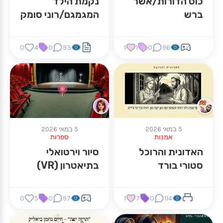
כוס הדורות/אשר
נקמת הילד
ברש
המגמגם/רוני סומק
0
4
0
93
1
1
0
96
5 במאי 2026
5 במאי 2026
אמנות
ספרות
האדונית והרוכל
סיור וירטואלי
סטורי בורד
בתיאטרון (VR)
0
5
0
97
1
7
0
114