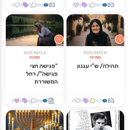
0
3
0
210
1
2
0
105
ר
ר
10 בדצמ 2025
4 בדצמ 2025
ספרות
ספרות
תהילה/ ש"י עגנון
"פגישה חצי
פגישה"/ רחל
המשוררת
2
2
0
124
0
2
1
137