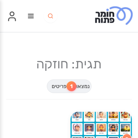
ילוג
תוכן
תגית: חוזקה
נמצאו
1
פריטים