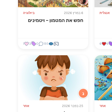
אנגלית
6 במרץ 2026
ביולוגיה
חפש את המטמון – ויטמינים
1
3
0
195
6
6
נ
אחר
25 בפבר 2026
אחר