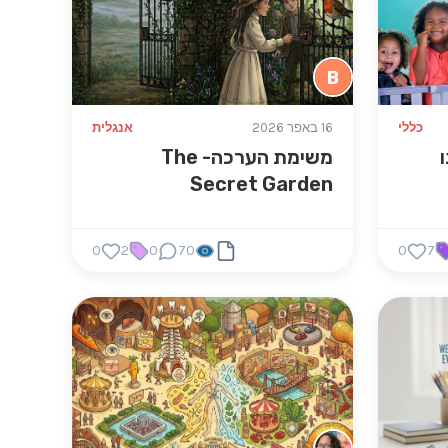
B
כללי
16 באפר 2026
אנגלית
משימת הערכה- The
Secret Garden
0
2
0
70
0
7