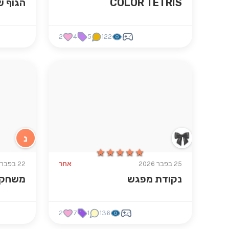
COLOR TETRIS
הגוף ש
2
4
5
122
נ
★★★★★
★★★★★
25 בפבר 2026
אחר
22 בפבר 2026
נקודת מפגש
משחק 
2
7
1
136