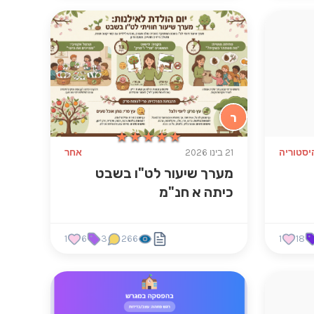
ר
★★★★★
★★★★★
יסטוריה
21 בינו 2026
אחר
מערך שיעור לט"ו בשבט
כיתה א חנ"מ
1
6
3
266
1
18