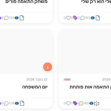
לי הוא רק שלי
משחק התאמה פורים
0
139
0
5
0
193
נ
שפה
22 בפבר 2026
התאמה אות פותחת
יום המשפחה
0
138
0
7
1
160