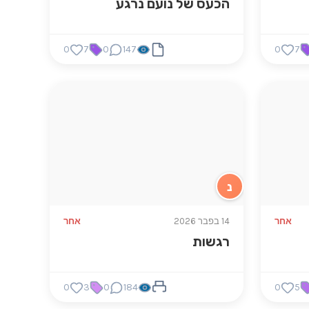
הכעס של נועם נרגע
0
7
0
147
0
7
נ
אחר
14 בפבר 2026
אחר
רגשות
0
3
0
184
0
5