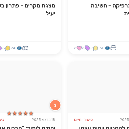
רפיקה – חשיבה
מצגת מקרים – פתרון בע
ת
יעיל
3
241
2
3
2
150
נ
★★★★★
★★★★★
כישורי חיים
18 בדצמ 2025
כיש
 להקניית ויסות עצמי
יחידת לימוד: "חברות א