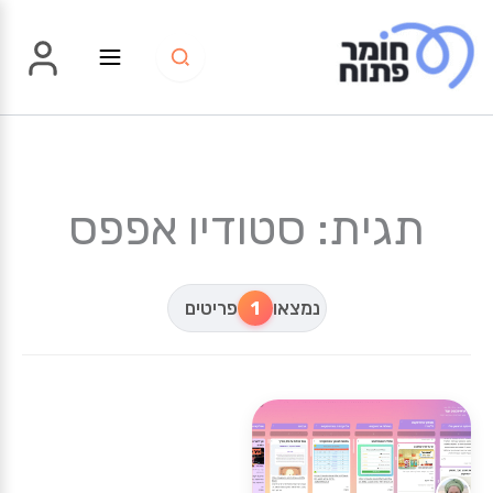
ילוג
תוכן
תגית: סטודיו אפפס
נמצאו
1
פריטים