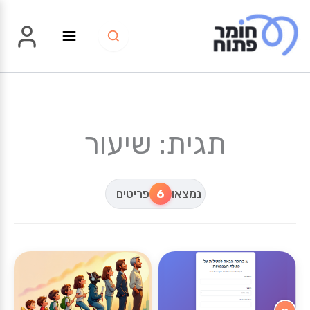
ילוג
תוכן
תגית: שיעור
נמצאו
6
פריטים