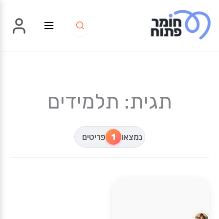
ילוג
תוכן
תגית: תלמידים
נמצאו
1
פריטים