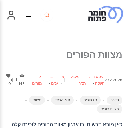
ילוג
תוכן
מצוות הפורים
היסטוריה
•
מעגל
א
•
ב
•
ג
•
1
27.2.2026
השנה
•
תנ"ך
גנים
•
מורים
0
147
הלכה
חג פורים
חגי ישראל
מצוות
מצוות פורים
כאן מובא תרשים ובו ארגון מצוות הפורים לזכירה קלה