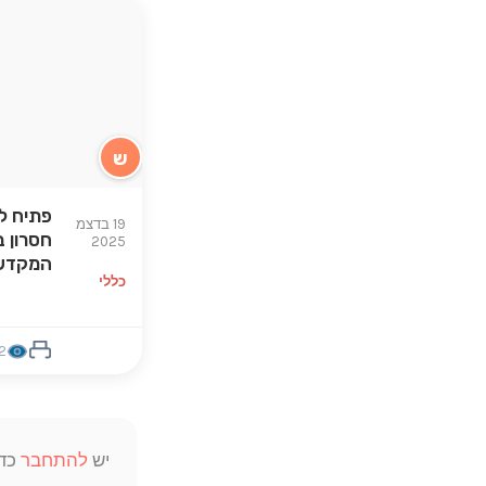
ש
פתיח ל
19 בדצמ
חסרון ב
2025
המקדש
כללי
2
יש
להתחבר
כדי