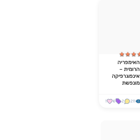
★★★
★★★
האימפריה
הרומית –
אינפוגרפיקה
מונפשת
1
6
2
211