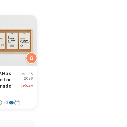
G
\Has
25 בפבר
2026
e for
grade
אנגלית
143