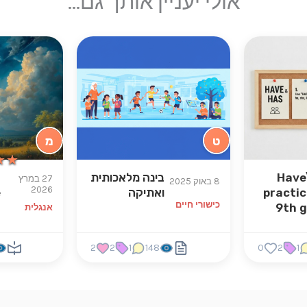
אולי יעניין אותך גם...
ט
מ
★★
★★
Have
בינה מלאכותית
s
27 במרץ
8 באוק 2025
2026
practic
ואתיקה
e
כישורי חיים
9th 
אנגלית
2
2
1
148
0
2
1