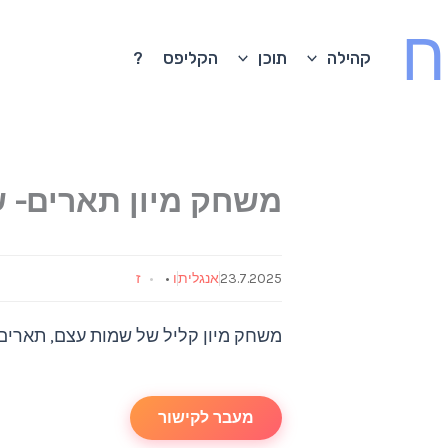
ח
קהילה
תוכן
הקליפס
?
משחק מיון תארים- 
23.7.2025
אנגלית
ו
•
ז
משחק מיון קליל של שמות עצם, תארים 
מעבר לקישור