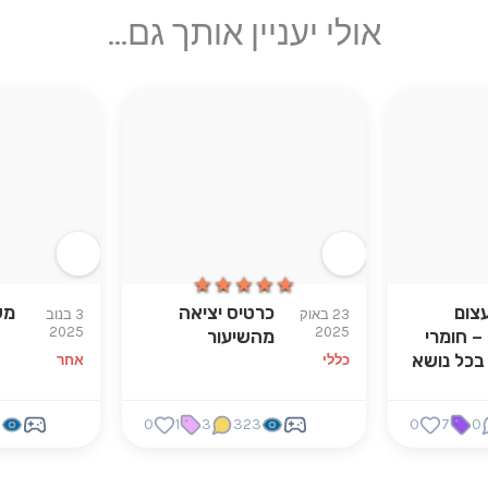
אולי יעניין אותך גם...
★★★★★
★★★★★
צום
כרטיס יציאה
מש
23 באוק
3 בנוב
2025
2025
– חומרי
מהשיעור
בכל נושא
כללי
אחר
8
0
1
3
323
0
7
0