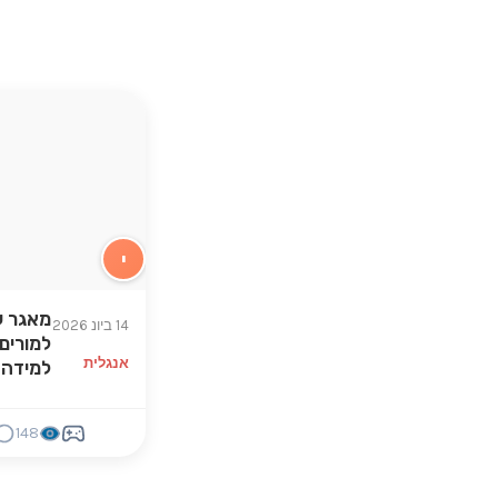
י
מאגר ע
14 ביונ 2026
למורים 
אנגלית
למידה 
148