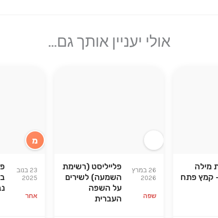
אולי יעניין אותך גם...
מ
מילה
פלייליסט (רשימת
פע
26 במרץ
23 בנוב
 קמץ פתח
השמעה) לשירים
בש
2025
2026
על השפה
נב
שפה
אחר
העברית