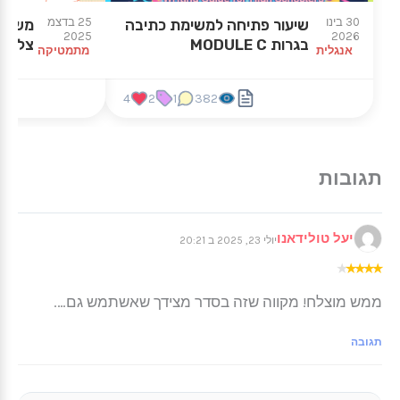
★
★
30 בינו
25 בדצמ
שיעור פתיחה למשימת כתיבה
משולשי
2025
2026
בגרות MODULE C
צלעות
אנגלית
מתמטיקה
4
2
1
382
יעל טולידאנו
יולי 23, 2025 ב 20:21
★
★
★
★
★
ממש מוצלח! מקווה שזה בסדר מצידך שאשתמש גם….
תגובה