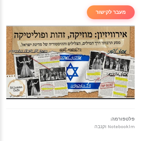
מעבר לקישור
פלטפורמה:
Notebooklm וקנבה