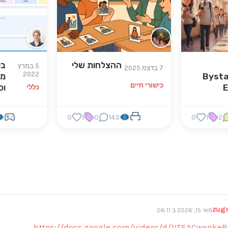
ההצלחות שלי
בו
5 במרץ
7 בדצמ 2025
2022
Byst
מר
כישורי חיים
E
וכ
כללי
0
1
0
143
0
1
2
zug
מאי 15, 2026 ב 06:11
https://docs.google.com/videos/d/1ITEACwxpkeB