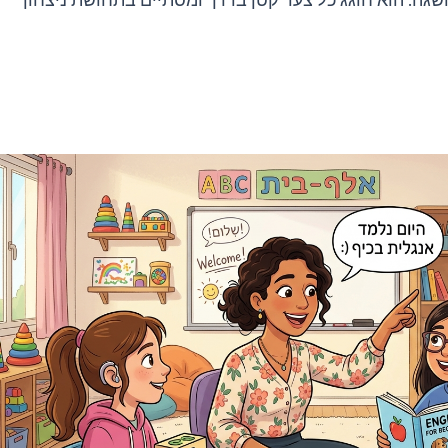
השגה. הוא חוגג כל צעד קטן בדרך ומסתיים בתחושת ניצחון