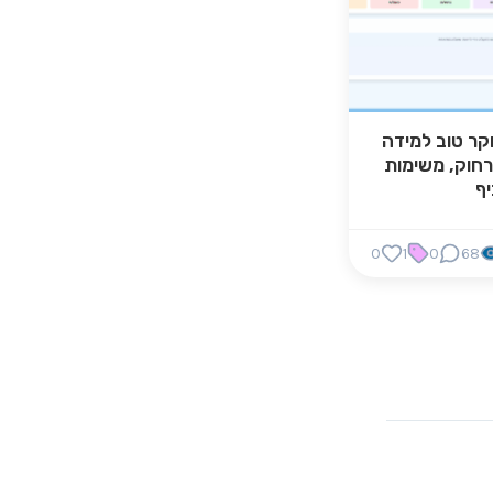
קר טוב למידה
חוק, משימות
יף
0
1
0
68