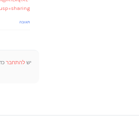
?usp=sharing
תגובה
יש
להתחבר
כדי