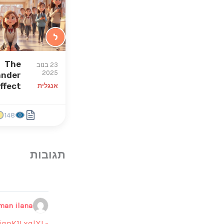
ל
The
23 בנוב
2025
ander
ffect
אנגלית
148
man ilana
iqpK1LxqlXL-