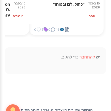
19 באפר
10 בפבר
"כחול, לבן ובטוח!"
ation
2026
2026
of O.
enry
אחר
אנגלית
0
5
0
116
יש
להתחבר
כדי להגיב.
הזכויות שמורות ליוצרים © 2026 חומר פתוח |