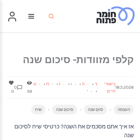
ילוג
תוכן
קלפי מזוודות- סיכום שנה
כישורי
ד
•
ה
•
ו
•
ז
•
ח
•
ט
0
18.5.2026
חיים
•
י
0
99
העצמה
סיום שנה
סיכום שנה
שיח
אז איך אתם מסכמים את השנה? כרטיסי שיח לסיכום
שנה