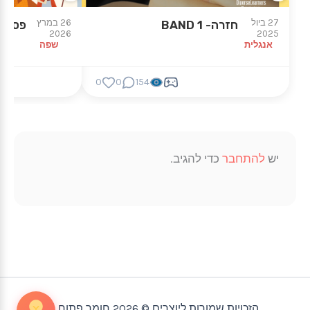
27 ביול
26 במרץ
חזרה- BAND 1
פסח –
2026
2025
אנגלית
שפה
0
0
154
יש
להתחבר
כדי להגיב.
הזכויות שמורות ליוצרים © 2026 חומר פתוח |