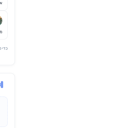
או
מק
כדי ל
הד