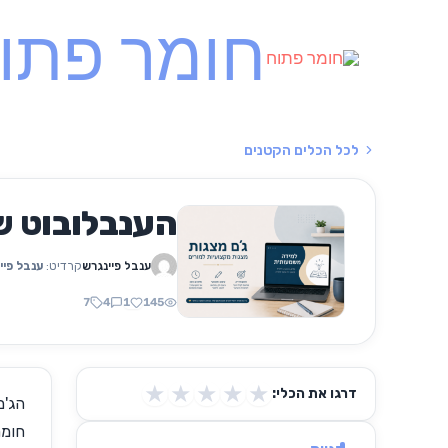
ילוג
חומר פתו
תוכן
לכל הכלים הקטנים
הענבלובוט ש
קרדיט:
ענבל פיי
ענבל פיינגרש
7
4
1
145
★
★
★
★
★
דרגו את הכלי:
הג'ם
חומר