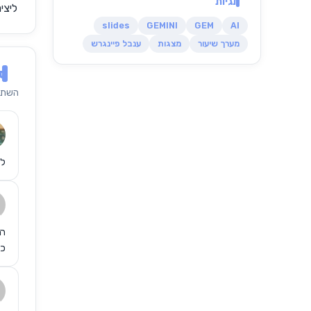
תגיות
ליצי
slides
GEMINI
GEM
AI
מערך שיעור
מצגות
ענבל פיינגרש
סק
השתמ
לג
הו
כת