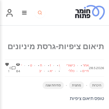
ילוג
תוכן
תיאום ציפיות-גרסת מיניונים
אחר
•
כישורי
ו
•
ז
•
ח
•
ט
•
י
0
28.5.2026
חיים
•
כללי
•
יא
•
יב
1
84
היכרות
מחצית
פתיחת שנה
טופס תיאום ציפיות