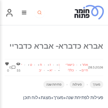
ילוג
תוכן
אברא כדברא- אברא כדבריי
אחר
•
כישורי
ו
•
ז
•
ח
•
ט
•
י
0
28.5.2026
חיים
•
כללי
•
יא
•
יב
0
55
מערך
פעילות
פתיחת שנה
פעילות לפתיחת שנה+מערך+מצגת+לוח תוכן