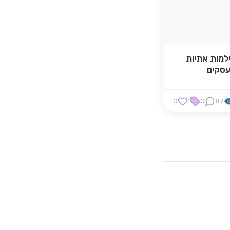
למות אתיות
סקים
0
1
0
87