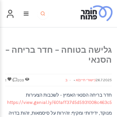
ילוג
תוכן
גלישה בטוחה – חדר בריחה –
הסנאי
26.7.2025
כישורי חיים
א
•
ב
1
1
209
חדר בריחה הסנאי האמיץ - לשכבות הצעירות
https://view.genial.ly/601aff37d5d5931008c463c5
מנוקד, ידידותי ומקיף: זהירות על סיסמאות, זהות בדויה