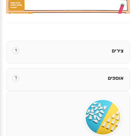
צירים
?
אוספים
?