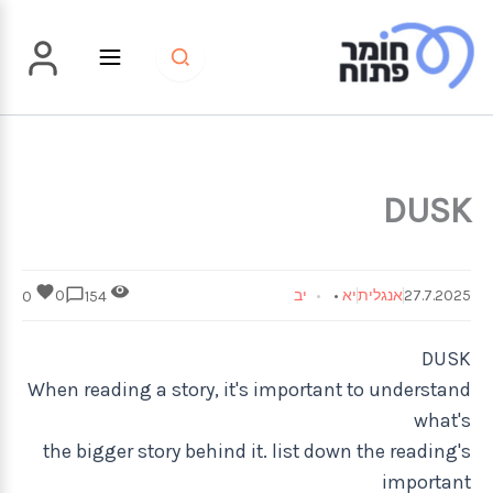
ילוג
תוכן
DUSK
27.7.2025
אנגלית
יא
•
יב
0
0
154
DUSK
When reading a story, it's important to understand
what's
the bigger story behind it. list down the reading's
important