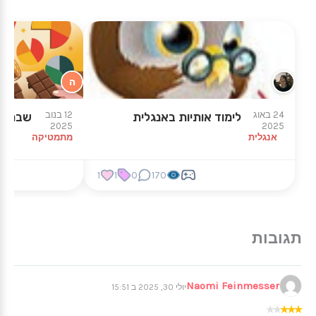
ה
★
★
24 באוג
12 בנוב
לימוד אותיות באנגלית
שברים 
2025
2025
אנגלית
מתמטיקה
1
1
0
170
Naomi Feinmesser
יולי 30, 2025 ב 15:51
★
★
★
★
★