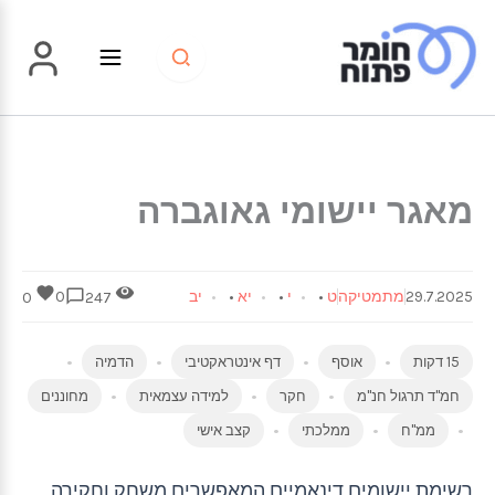
ילוג
תוכן
מאגר יישומי גאוגברה
29.7.2025
מתמטיקה
ט
•
י
•
יא
•
יב
0
0
247
15 דקות
אוסף
דף אינטראקטיבי
הדמיה
חמ"ד תרגול חנ"מ
חקר
למידה עצמאית
מחוננים
ממ"ח
ממלכתי
קצב אישי
רשימת יישומים דינאמיים המאפשרים משחק וחקירה