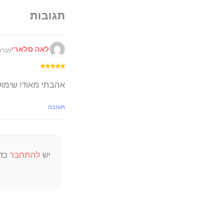
לאה סלארי
פברואר 26, 026
★
★
★
★
★
אהבתי מאוד! שימוש
תגובה
יש
להתחבר
כדי