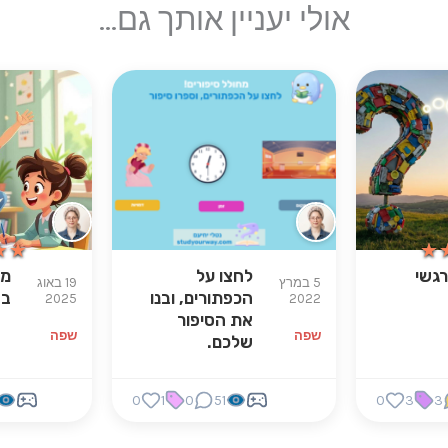
אולי יעניין אותך גם...
★★
★★
★
★
רגשי
לחצו על
מר
5 במרץ
19 באוג
הכפתורים, ובנו
ב
2025
2022
את הסיפור
שפה
שפה
שלכם.
0
1
0
51
0
3
3