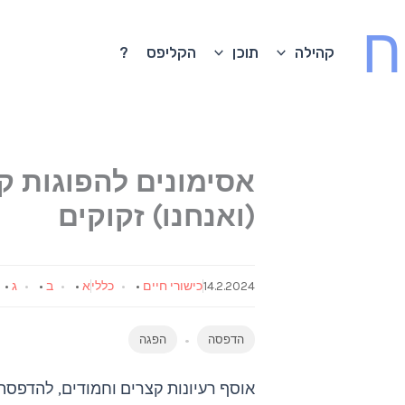
ח
קהילה
תוכן
הקליפס
?
אסימונים להפוגות ק
(ואנחנו) זקוקים
14.2.2024
כישורי חיים
•
כללי
א
•
ב
•
ג
•
הדפסה
הפגה
אוסף רעיונות קצרים וחמודים, להדפסה 