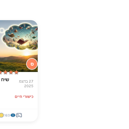
ס
★★★★
★★★★
שיח 
27 בדצמ
2025
כישורי חיים
169