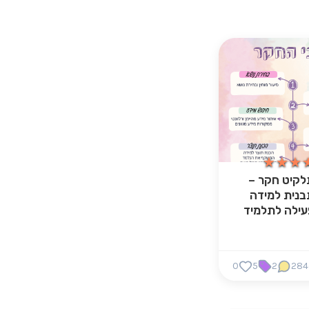
★★★
★★★
לקיט חקר –
בנית למידה
עילה לתלמיד
0
5
2
284