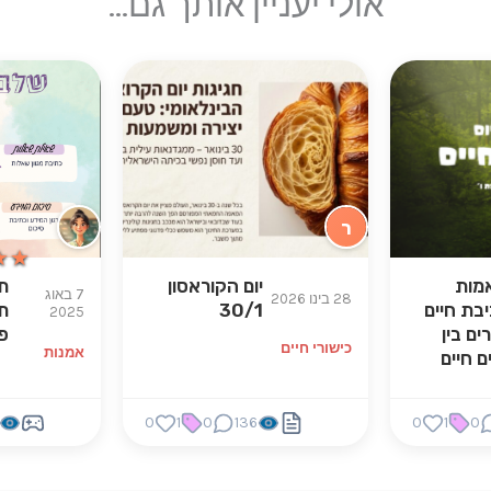
אולי יעניין אותך גם...
ר
★★
★★
מות
יום הקוראסון
ת
7 באוג
28 בינו 2026
בת חיים
30/1
ת
2025
ים בין
פ
כישורי חיים
אמנות
ם חיים
0
1
0
136
0
1
0