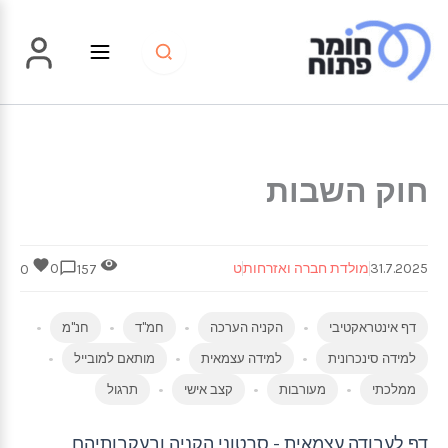
ילוג
תוכן
חוק השבות
31.7.2025
מולדת חברה ואזרחות
ט
0
0
157
דף אינטראקטיבי
הקניה הערכה
חמ"ד
חנ"מ
למידה סינכרונית
למידה עצמאית
מותאם למובייל
ממלכתי
מעורבות
קצב אישי
תרגול
דף לעבודה עצמאית - סרטוני הקניה ובעקבותיהם