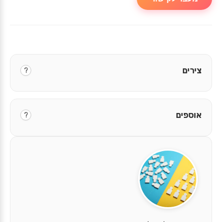
צירים
?
אוספים
?