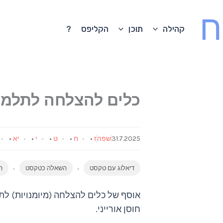
ח
קהילה
תוכן
הקליפס
?
כלים להצלחה לתלמי
31.7.2025
שפה
ז
•
ח
•
ט
•
י
•
יא
•
דיאלוג עם טקסט
השאלה כטקסט
ה
אוסף של כלים להצלחה (מיומנויות) לת
חוסן אורייני.