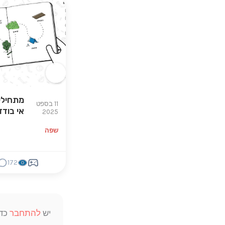
מתחילי
11 בספט
אי בודד
2025
שפה
172
יש
להתחבר
כדי