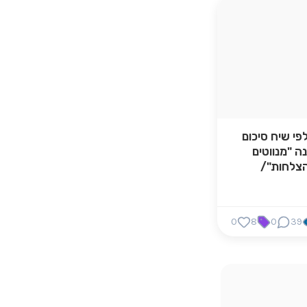
פי שיח סיכום
ה "מנווטים
צלחות"/
0
8
0
39