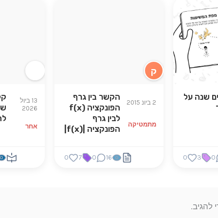
ק
ם שנה על
הקשר בין גרף
קל
13 ביול
2 ביונ 2015
הפונקציה (f(x
שנ
2026
לבין גרף
לה
מתמטיקה
אחר
הפונקציה |(f(x|
0
7
0
16
0
3
0
 להגיב.