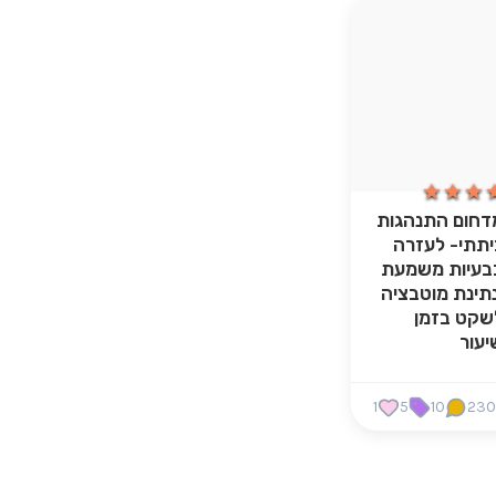
★★★
★★★
דחום התנהגות
יתתי- לעזרה
בעיות משמעת
נתינת מוטבציה
שקט בזמן
יעור
1
5
10
23