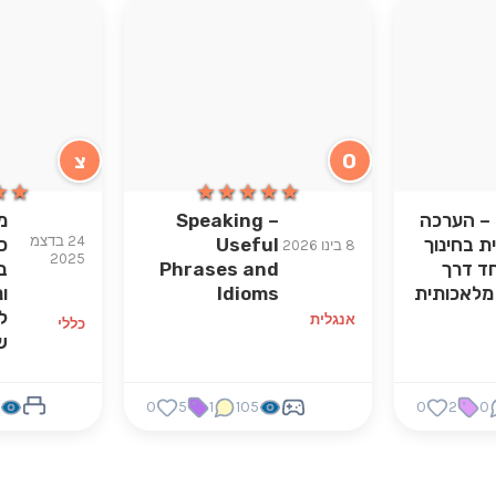
O
צ
★★
★★
★★★★★
★★★★★
 – הערכה
Speaking –
מ
24 בדצמ
ת בחינוך
Useful
כ
8 בינו 2026
2025
ד דרך
Phrases and
ב
מלאכותית
Idioms
ו
ל
אנגלית
כללי
ש
0
0
5
1
105
0
2
0