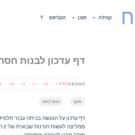
ח
קהילה
תוכן
הקליפס
?
דף עדכון לבנות חסר
3.8.2025
כללי
ד
•
ה
•
ו
•
ז
•
ח
•
ט
חינוך
ניהול כיתה
דף עדכון על הנעשה בכיתה עבור תלמיד
ממליצה לעשות תורנות שבועית של 2 תלמידים בכל שבוע שאחראיים על זה