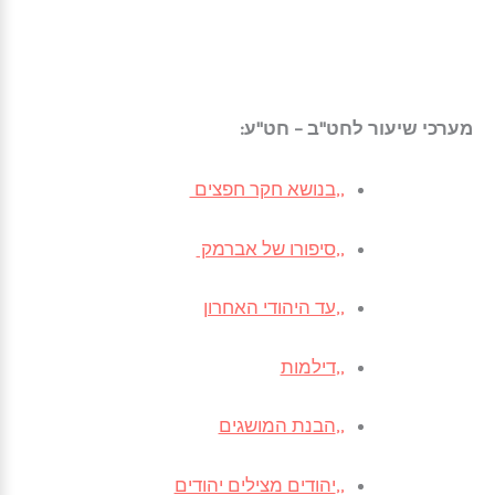
מערכי שיעור לחט"ב – חט"ע:
,,
בנושא חקר חפצים
,,
סיפורו של אברמק
,,
עד היהודי האחרון
,,
דילמות
,,
הבנת המושגים
,,
יהודים מצילים יהודים