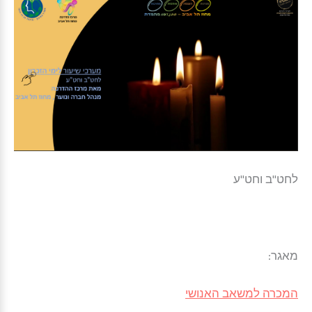
לחט"ב וחט"ע
מאגר:
המכרה למשאב האנושי