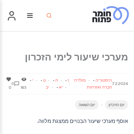
ילוג
תוכן
מערכי שיעור לימי הזכרון
היסטוריה
•
מולדת
ז
•
ח
•
ט
•
י
•
0
7.2.2024
חברה ואזרחות
יא
•
יב
0
165
יום הזיכרון
יום השואה
אוסף מערכי שיעור הבנויים ממצגת מלווה.