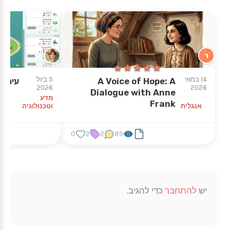
ר
★
★
★★★★★
★★★★★
14 במאי
5 ביול
A Voice of Hope: A
עיר ה
2026
2026
Dialogue with Anne
מדע
Frank
אנגלית
וטכנולוגיה
0
2
2
89
יש
להתחבר
כדי להגיב.