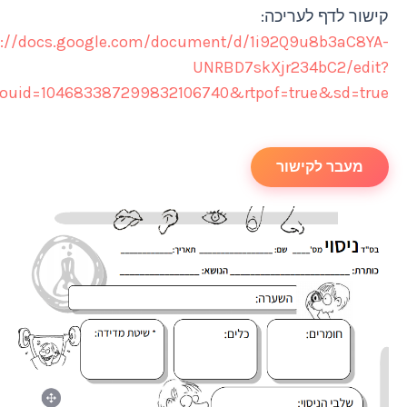
יכה:
https://docs.google.com/document/d/1i92Q
UNRBD7skXjr2
usp=sharing&ouid=104683387299832106740&rtpof=t
ור