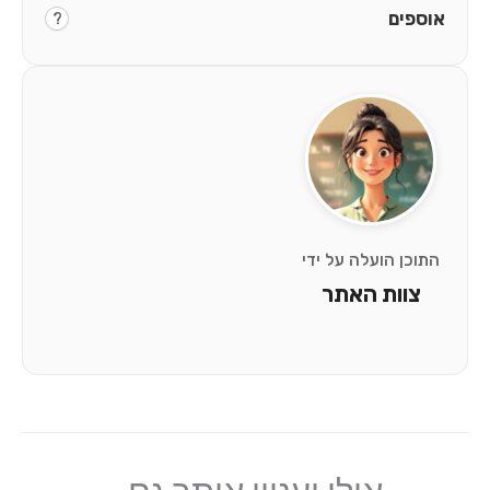
?
 על ידי
אתר