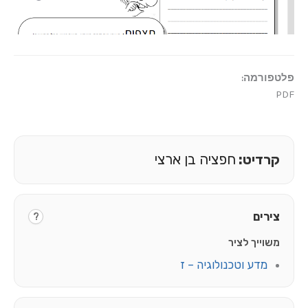
ציה בן ארצי
?
לוגיה – ז