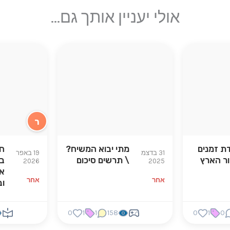
אולי יעניין אותך גם...
ר
ת זמנים
מתי יבוא המשיח?
חי
31 בדצמ
19 באפר
ר הארץ
\ תרשים סיכום
ב
2026
2025
אי
אחר
אחר
וב
0
1
1
158
0
1
0