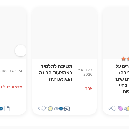
★
★
ים על
משימה לתלמיד
27 במרץ
24 באוג 2025
בה:
באמצעות הבינה
2026
ם שינוי
המלאכותית
 בחיי
מדע וטכנולוגי
אחר
יום
0
1
86
0
1
2