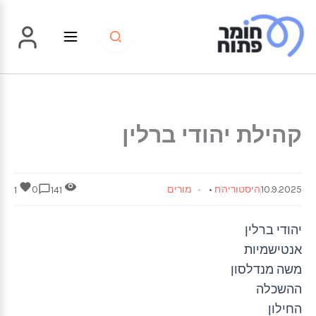
ילוג
תוכן
קהילת יהודי ברלין
10.9.2025
היסטוריה
ח
•
מורים
0
1
141
יהודי ברלין
אנטישמיות
משה מנדלסון
ההשכלה
החילון