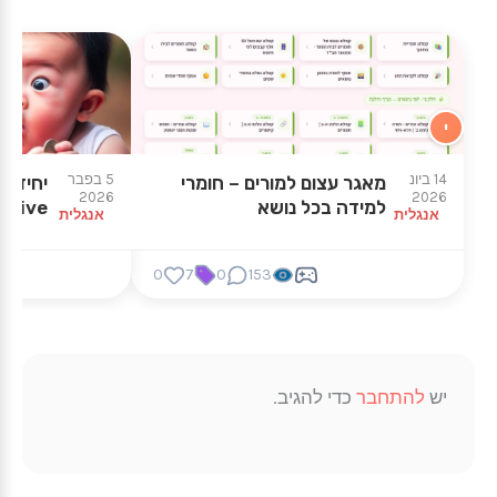
י
14 ביונ
5 בפבר
מאגר עצום למורים – חומרי
2026
2026
למידה בכל נושא
ssive
אנגלית
אנגלית
0
7
0
153
יש
להתחבר
כדי להגיב.