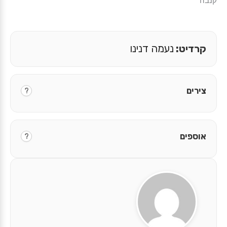
קנבה
קרדיט:
נעמה דנינו
צירים
?
אוספים
?