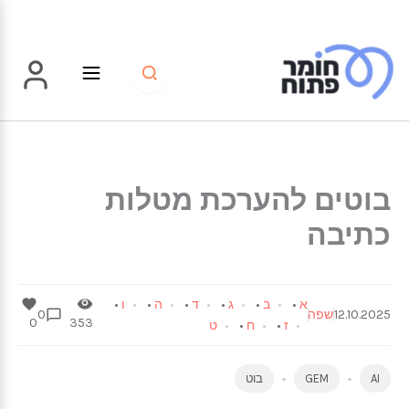
ילוג
תוכן
בוטים להערכת מטלות
כתיבה
א
•
ב
•
ג
•
ד
•
ה
•
ו
•
12.10.2025
שפה
0
0
353
ז
•
ח
•
ט
AI
GEM
בוט