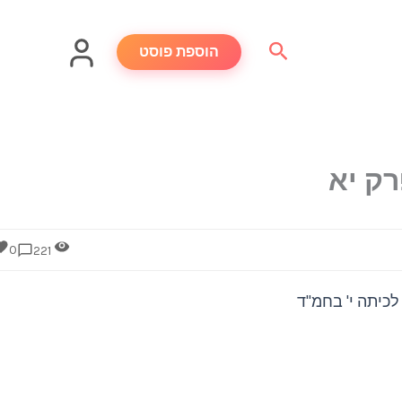
חיפוש
הוספת פוסט
ק יא
0
221
לכיתה י' בחמ"ד