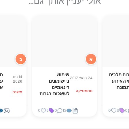
אולי יעניין אותך גם...
א
ב
כום מלכים
שימוש
מא
14 ביונ
24 במאי 2017
י האירוע
ביישומונים
על
2026
מונה
דינאמיים
אב
מתמטיקה
משנה
לשאלות בגרות
0
6
0
15
0
3
0