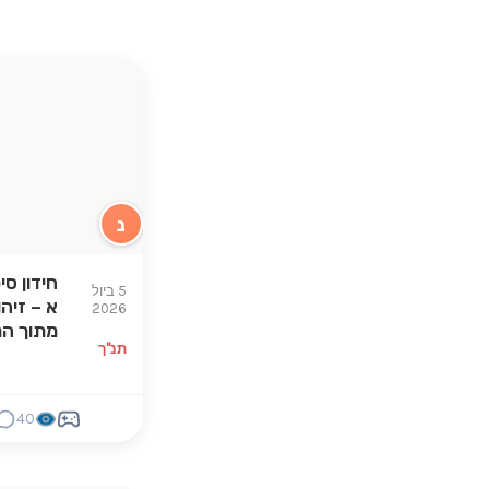
נ
חידון סי
5 ביול
א – זיהו
2026
מתוך הת
תנ"ך
40