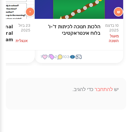
ש
י
★
★
10 בדצמ
23 ביול
הלכות חנוכה לכיתות ד'-ו'
sonal
2025
2025
בלוח אינטראקטיבי
n oral
מעגל
exam
השנה
אנגלית
1
1
2
103
יש
להתחבר
כדי להגיב.