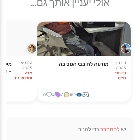
אולי יעניין אותך גם...
11 בנוב
26 ביול
מודעה לחובבי הסביבה
מיקודי
2025
2025
– ד"ר
כישורי
מדע
חיים
וטכנולוגיה
0
4
2
192
יש
להתחבר
כדי להגיב.