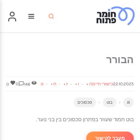
ילוג
תוכן
הבורר
22.10.2025
כישורי חיים
ה
•
ו
•
ז
•
ח
•
ט
0
0
146
AI
בוט
סכסוכים
בוט חמוד שעוזר בפתרון סכסוכים בין בני נוער.
מעבר לקישור