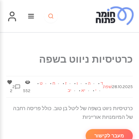
ילוג
תוכן
כרטיסיות ניווט בשפה
ד
•
ה
•
ו
•
ז
•
ח
•
ט
•
28.10.2025
שפה
2
י
•
יא
•
יב
2
552
כרטיסיות ניווט בשפה של ליטל בן טוב. כולל פריסה רחבה
של המיומנויות אורייניות
מעבר לקישור