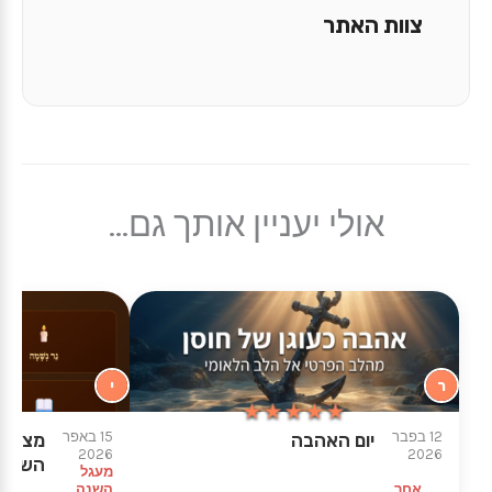
צוות האתר
אולי יעניין אותך גם...
ר
י
★★★★★
★★★★★
12 בפבר
15 באפר
יום האהבה
מצגות 
2026
2026
השואה
מעגל
אחר
השנה