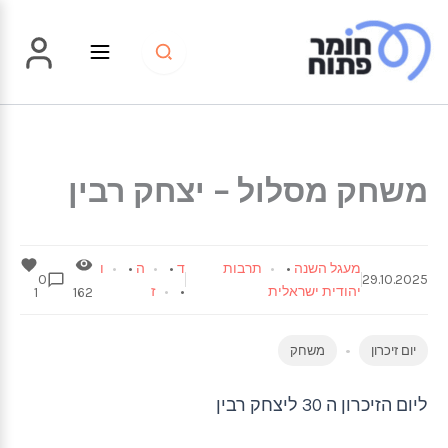
ילוג
תוכן
משחק מסלול – יצחק רבין
מעגל השנה
•
תרבות
ד
•
ה
•
ו
0
29.10.2025
יהודית ישראלית
•
ז
1
162
יום זיכרון
משחק
ליום הזיכרון ה 30 ליצחק רבין