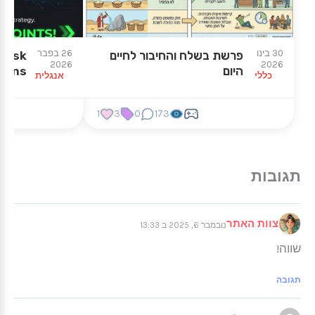
30 בינו
26 בפבר
פרשת בשלח והחיבור לחיים
 task
2026
2026
היום
tions
כללי
אנגלית
1
3
0
173
צוות האתר
נובמבר 6, 2025 ב 13:33
שווה!
תגובה