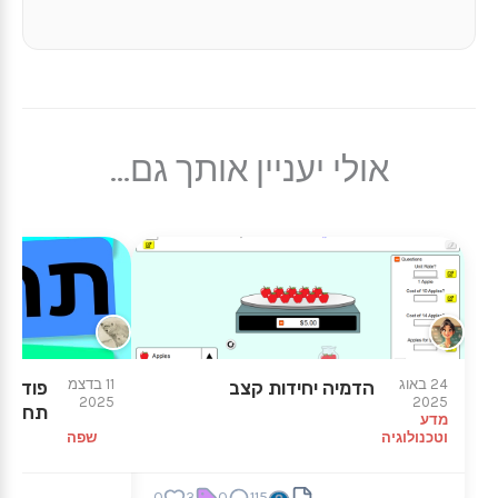
אולי יעניין אותך גם...
★
★
24 באוג
11 בדצמ
הדמיה יחידות קצב
פודקאס
2025
2025
תחביר
מדע
וטכנולוגיה
שפה
0
3
0
115