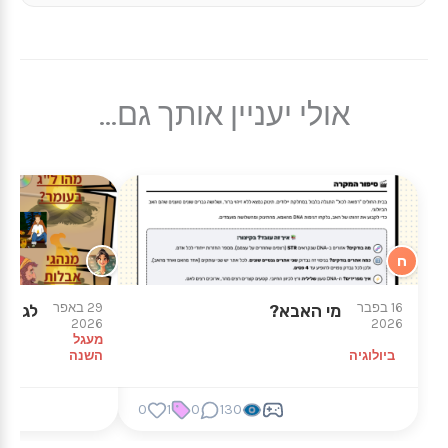
אולי יעניין אותך גם...
ח
16 בפבר
29 באפר
מי האבא?
לג בעו
2026
2026
מעגל
ביולוגיה
השנה
0
1
0
130